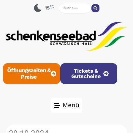
°C
15
Öffnungszeiten &
Tickets &
Gutscheine
Preise
Menü